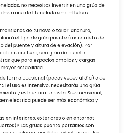
oneladas, no necesitas invertir en una grúa de
tes a una de 1 tonelada si en el futuro
imensiones de tu nave o taller: anchura,
rminará el tipo de grúa puente (monorriel o de
so del puente y altura de elevación). Por
ucido en anchura, una grúa de puente
tras que para espacios amplios y cargas
 mayor estabilidad.
de forma ocasional (pocas veces al día) o de
Si el uso es intensivo, necesitarás una grúa
miento y estructura robusta. Si es ocasional,
semielectrica puede ser más económica y
s en interiores, exteriores o en entornos
uertos)? Las grúas puente portátiles son
s que requieren movilidad, mientras que las