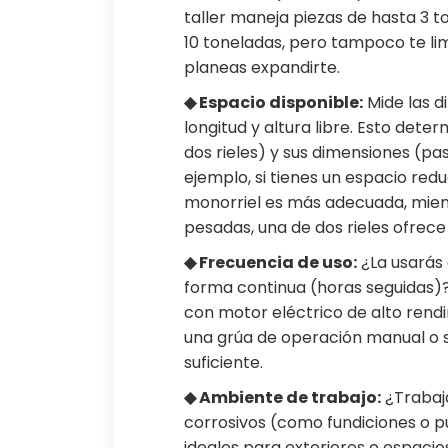
taller maneja piezas de hasta 3 t
10 toneladas, pero tampoco te limi
planeas expandirte.
◆ Espacio disponible:
Mide las d
longitud y altura libre. Esto dete
dos rieles) y sus dimensiones (pa
ejemplo, si tienes un espacio red
monorriel es más adecuada, mien
pesadas, una de dos rieles ofrece
◆ Frecuencia de uso:
¿La usarás 
forma continua (horas seguidas)? 
con motor eléctrico de alto rendi
una grúa de operación manual o 
suficiente.
◆ Ambiente de trabajo:
¿Trabaja
corrosivos (como fundiciones o p
ideales para exteriores o espacio