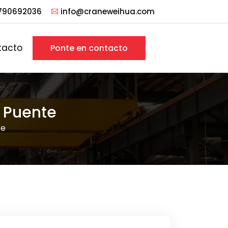
790692036
info@craneweihua.com
tacto
Ponte en contacto
 Puente
te