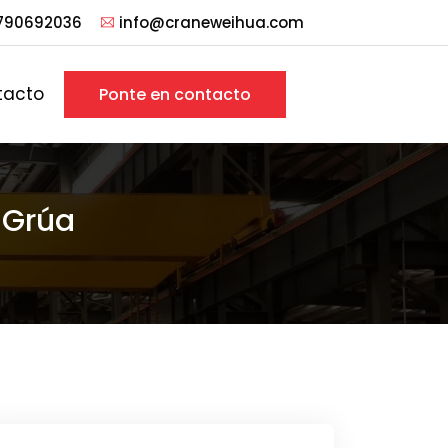
790692036
info@craneweihua.com
tacto
Ponte en contacto
 Grúa