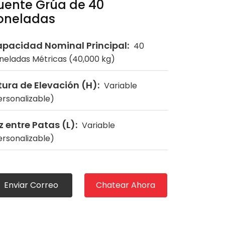
uente Grúa de 40
oneladas
pacidad Nominal Principal:
40
neladas Métricas (40,000 kg)
tura de Elevación (H):
Variable
ersonalizable)
z entre Patas (L):
Variable
ersonalizable)
Enviar Correo
Chatear Ahora