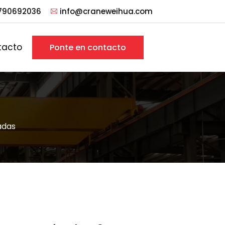
790692036
info@craneweihua.com
tacto
Ponte en contacto
adas