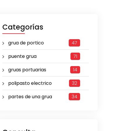
Categorías
grua de portico
47
puente grua
71
gruas portuarias
14
polipasto electrico
32
partes de una grua
34