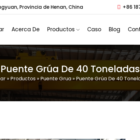
ngyuan, Provincia de Henan, China
+86 18
ar
Acerca De
Productos
Caso
Blog
Con
Puente Grúa De 40 Toneladas
ar
»
Productos
»
Puente Grua
»
Puente Grúa De 40 Tonel