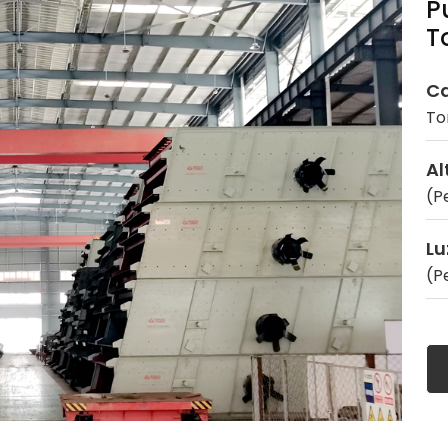
P
T
Ca
To
Al
(P
Lu
(P