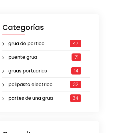
Categorías
grua de portico
47
puente grua
71
gruas portuarias
14
polipasto electrico
32
partes de una grua
34