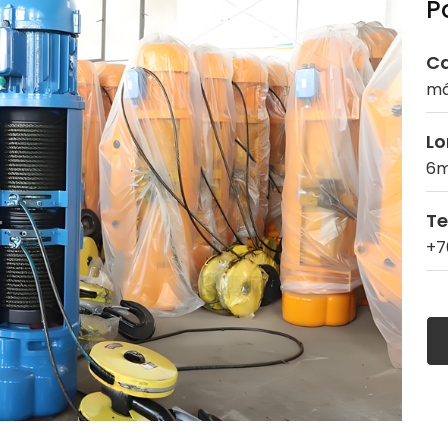
P
C
má
Lo
6m
Te
+7