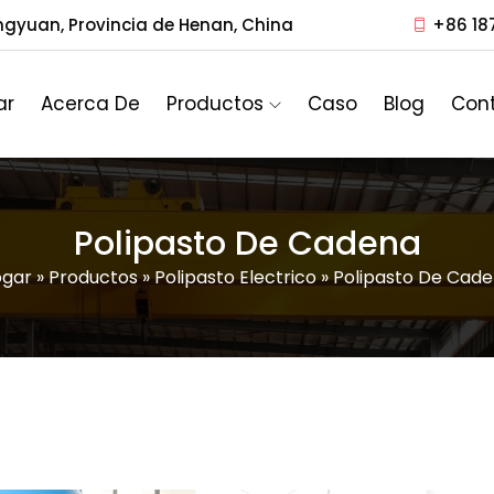
ngyuan, Provincia de Henan, China
+86 18
ar
Acerca De
Productos
Caso
Blog
Con
Polipasto De Cadena
ogar
»
Productos
»
Polipasto Electrico
»
Polipasto De Cad