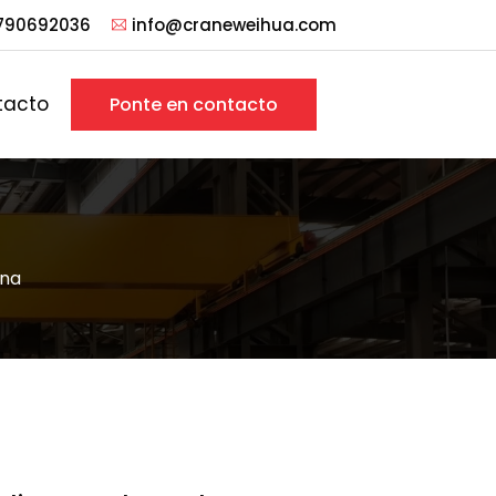
790692036
info@craneweihua.com
tacto
Ponte en contacto
ena