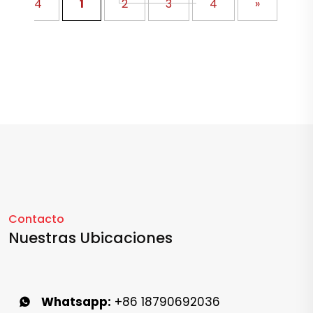
4
1
2
3
4
»
Contacto
Nuestras Ubicaciones
Whatsapp:
+86 18790692036