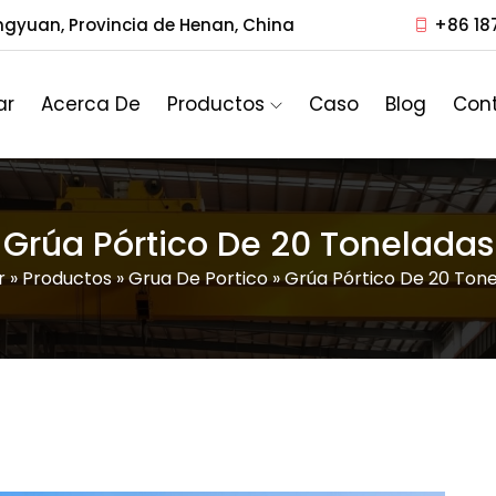
ngyuan, Provincia de Henan, China
+86 18
ar
Acerca De
Productos
Caso
Blog
Con
Grúa Pórtico De 20 Toneladas
r
»
Productos
»
Grua De Portico
»
Grúa Pórtico De 20 Ton