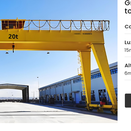
G
t
Ca
Lu
15
Al
6m