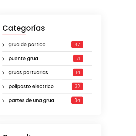
Categorías
grua de portico
47
puente grua
71
gruas portuarias
14
polipasto electrico
32
partes de una grua
34