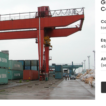
G
C
Ca
to
Es
45′
Al
(s