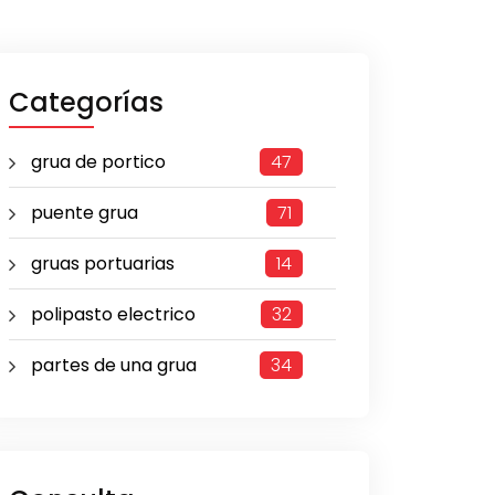
Categorías
grua de portico
47
puente grua
71
gruas portuarias
14
polipasto electrico
32
partes de una grua
34