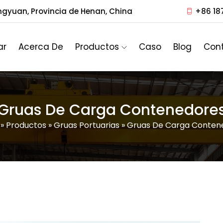
ngyuan, Provincia de Henan, China
+86 18
ar
Acerca De
Productos
Caso
Blog
Con
Gruas De Carga Contenedore
»
Productos
»
Gruas Portuarias
»
Gruas De Carga Conten