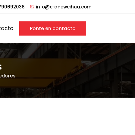
790692036
info@craneweihua.com
tacto
Ponte en contacto
s
edores