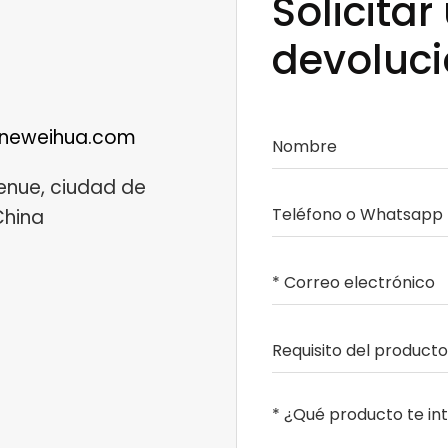
Solicitar
devoluc
neweihua.com
enue, ciudad de
China