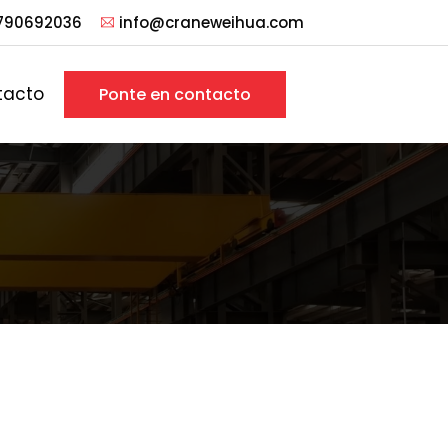
790692036
info@craneweihua.com
tacto
Ponte en contacto