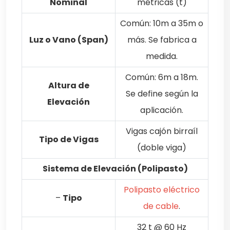
Nominal
métricas (t)
Común: 10m a 35m o
Luz o Vano (Span)
más. Se fabrica a
medida.
Común: 6m a 18m.
Altura de
Se define según la
Elevación
aplicación.
Vigas cajón birraíl
Tipo de Vigas
(doble viga)
Sistema de Elevación (Polipasto)
Polipasto eléctrico
–
Tipo
de cable
.
32 t @ 60 Hz